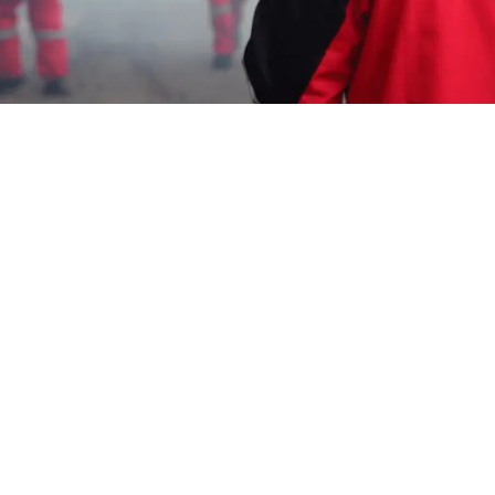
Garda Pest Tasik
jasa fogging nyamuk
terdekat Murah Cipatat
Bandung Barat
HP: 08194221221 Perlu “jasa fogging nyamuk
terdekat Murah Cipatat Bandung Barat”
Segera Hubungi Team Marketing Kami, Kami