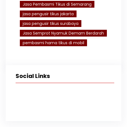
Jasa Pembasmi Tikus di Semarang
jasa pengusir tikus jakarta
jasa pengusir tikus surabaya
Jasa Semprot Nyamuk Demam Berdarah
pembasmi hama tikus di mobil
Social Links
Facebook
Twitter
Instagram
TikTok
YouTube