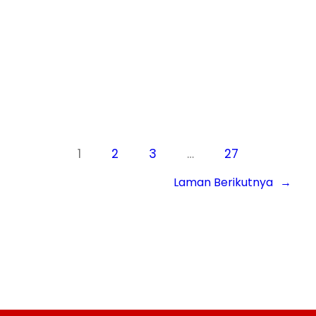
malaria,…
Know More
1
2
3
…
27
Laman Berikutnya
→