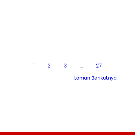
malaria,…
Know More
1
2
3
…
27
Laman Berikutnya
→