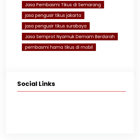
Jasa Pembasmi Tikus di Semarang
jasa pengusir tikus jakarta
jasa pengusir tikus surabaya
Jasa Semprot Nyamuk Demam Berdarah
pembasmi hama tikus di mobil
Social Links
Facebook
Twitter
Instagram
TikTok
YouTube