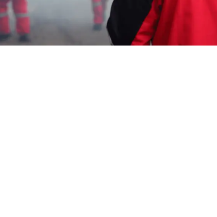
Garda Pest Tasik
jasa fogging nyamuk
Murah Cipatat Bandung
Barat
HP: 08194221221 Perlu “jasa fogging nyamuk
Murah Cipatat Bandung Barat” Segera
Hubungi Team Marketing Kami, Kami adalah