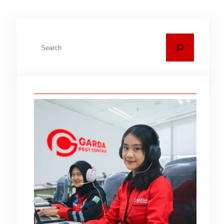
C
a
r
i
m
unya