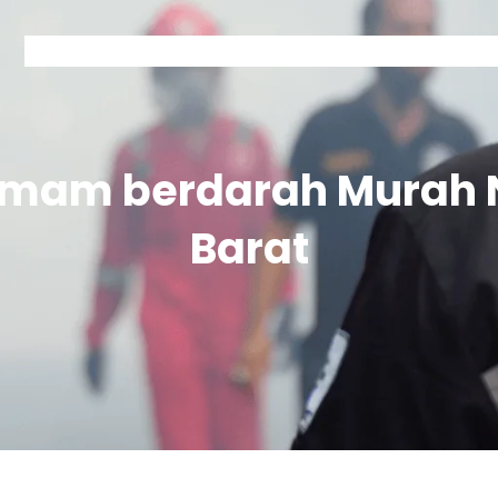
Home
Kontak Garda
Layanan Garda
Tentang Garda
emam berdarah Murah
Barat