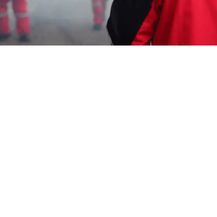
Garda Pest Tasik
usaha jasa fogging Murah
Cirebon
HP: 08194221221 Perlu “usaha jasa fogging
Murah Cirebon” Segera Hubungi Team
Marketing Kami, Kami adalah Perusahaan
Pengendali Hama
melayani berbagai
macam layanan seperti : Pembasmi Tawon