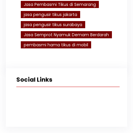
Jasa Pembasmi Tikus di Semarang
jasa pengusir tikus jakarta
jasa pengusir tikus surabaya
Jasa Semprot Nyamuk Demam Berdarah
pembasmi hama tikus di mobil
Social Links
Facebook
Twitter
Instagram
TikTok
YouTube