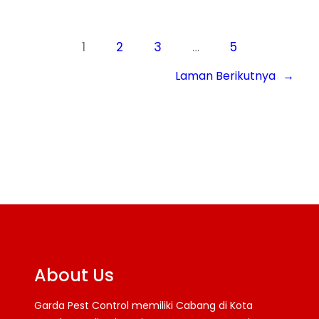
1
2
3
…
5
Laman Berikutnya
→
About Us
Garda Pest Control memiliki Cabang di Kota