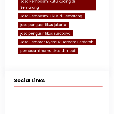
Jasa Pembasmi Kutu Kucing di
Semarang
Jasa Pembasmi Tikus di Semarang
jasa pengusir tikus jakarta
jasa pengusir tikus surabaya
Jasa Semprot Nyamuk Demam Berdarah
pembasmi hama tikus di mobil
Social Links
Facebook
Twitter
Instagram
TikTok
YouTube