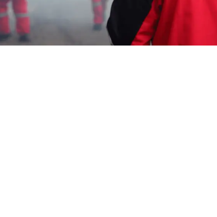
Garda Pest Tasik
jasa fogging ruangan
Murah Jatibarang
HP: 08194221221 Perlu “jasa fogging ruangan
Murah Jatibarang” Segera Hubungi Team
Marketing Kami, Kami adalah Perusahaan
Pest Control
melayani berbagai macam
layanan seperti : Pembasmi Lebah Puncak