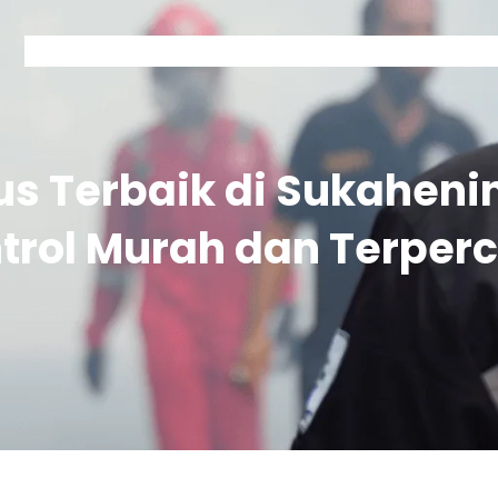
Home
Kontak Garda
Layanan Garda
Tentang Garda
s Terbaik di Sukaheni
trol Murah dan Terper