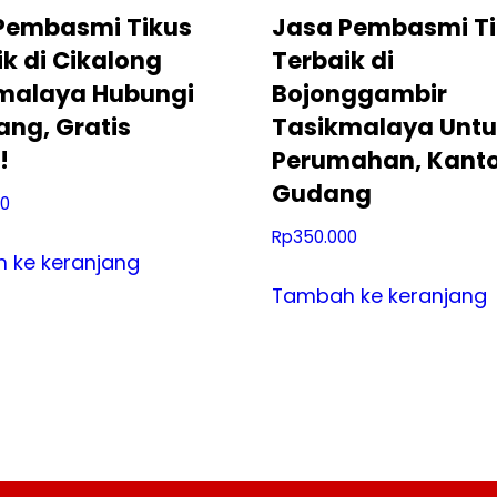
Pembasmi Tikus
Jasa Pembasmi Ti
k di Cikalong
Terbaik di
malaya Hubungi
Bojonggambir
ang, Gratis
Tasikmalaya Untu
!
Perumahan, Kanto
Gudang
00
Rp
350.000
 ke keranjang
Tambah ke keranjang