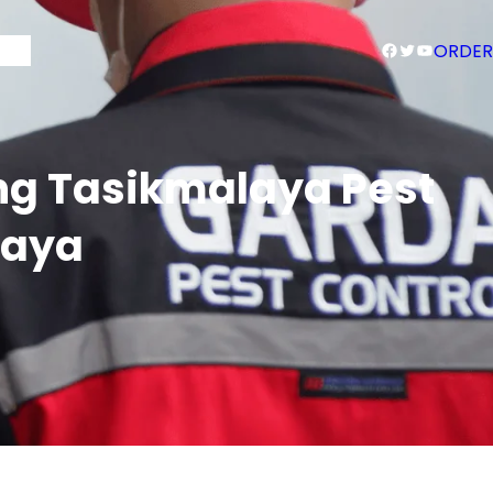
Facebook
Twitter
YouTube
Blog
ORDER
ng Tasikmalaya Pest
caya