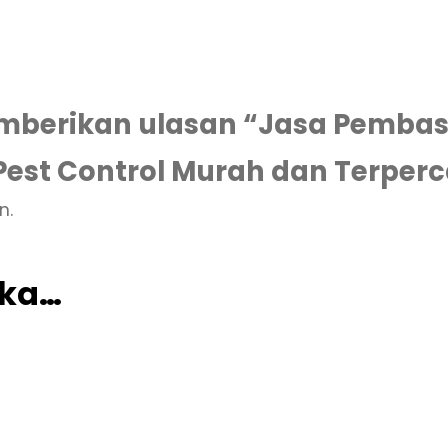
berikan ulasan “Jasa Pembasm
est Control Murah dan Terper
n.
uka…