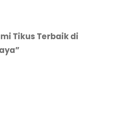
i Tikus Terbaik di
caya”