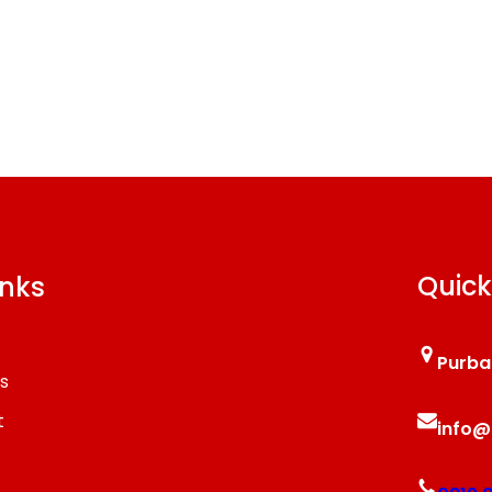
Quick
inks
Purba
s
t
info@