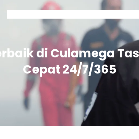
Home
Kontak Garda
Layanan Garda
Tentang Garda
erbaik di Culamega T
Cepat 24/7/365