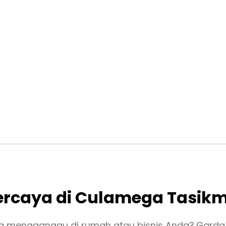
percaya di Culamega Tasik
 mengganggu di rumah atau bisnis Anda? Garda P