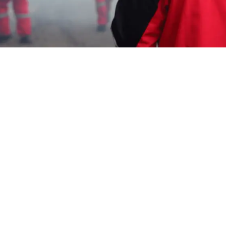
Garda Pest Tasik
jasa penyemprotan
fogging Murah Cirebon
HP: 08194221221 Perlu “jasa penyemprotan
fogging Murah Cirebon” Segera Hubungi
Team Marketing Kami, Kami adalah
Perusahaan
Pembasmi Hama
melayani
berbagai macam layanan seperti :