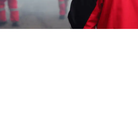
Garda Pest Tasik
jasa fogging nyamuk di
Profesional Bandung
HP: 08194221221
Garda Pest Tasik
Menyediakan:
jasa fogging nyamuk di
Profesional Bandung
, Jasa Disinfektan
Kantor Manado , Jasa Basmi Rayap Pasca
Konstruksi Cirebon, Jasa Pembasmi Tikus