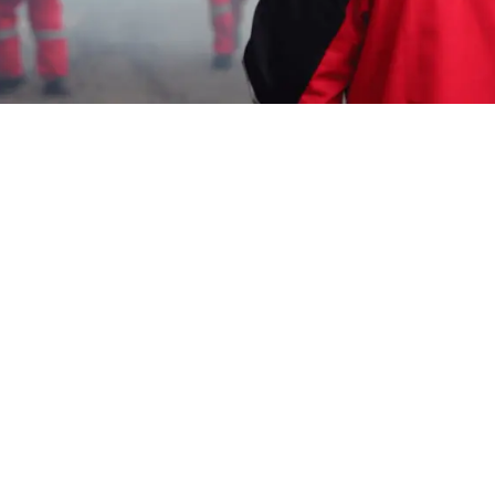
Garda Pest Tasik
jasa semprot nyamuk
demam berdarah Murah
Batujajar Bandung Barat
HP: 08194221221 Perlu “jasa semprot nyamuk
demam berdarah Murah Batujajar Bandung
Barat” Segera Hubungi Team Marketing