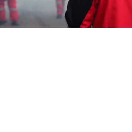
Garda Pest Tasik
jasa fogging murah
Murah Balongan
HP: 08194221221 Perlu “jasa fogging murah
Murah Balongan” Segera Hubungi Team
Marketing Kami, Kami adalah Perusahaan
Pengendalian Hama
melayani berbagai
macam layanan seperti : Pembasmi Lebah