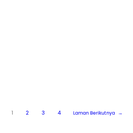
Cibentar, Jasa Pembasmi Kecoa
Rumah Kawali, Anti Rayap Untuk Kayu
Ngawi, Pembasmi hama Tikus Sawah
Ciawitali, Jasa Pembasmi
Kalajengking Klaten, dan Jasa
Pembasmi Hama…
Know More
1
2
3
4
Laman Berikutnya
→