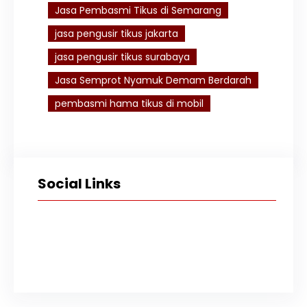
Jasa Pembasmi Tikus di Semarang
jasa pengusir tikus jakarta
jasa pengusir tikus surabaya
Jasa Semprot Nyamuk Demam Berdarah
pembasmi hama tikus di mobil
Social Links
Facebook
Twitter
Instagram
TikTok
YouTube