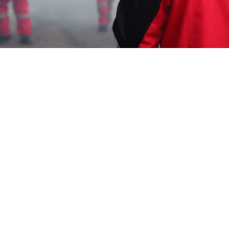
Garda Pest Tasik
jasa fogging mobil Murah
Jakarta Timur
HP: 08194221221 Perlu “jasa fogging mobil
Murah Jakarta Timur” Segera Hubungi Team
Marketing Kami, Kami adalah Perusahaan
Pengendalian Hama
melayani berbagai
macam layanan seperti : Layanan