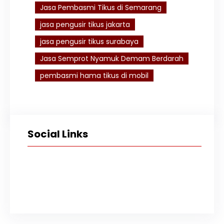
Jasa Pembasmi Tikus di Semarang
jasa pengusir tikus jakarta
jasa pengusir tikus surabaya
Jasa Semprot Nyamuk Demam Berdarah
pembasmi hama tikus di mobil
Social Links
Facebook
Twitter
Instagram
TikTok
YouTube