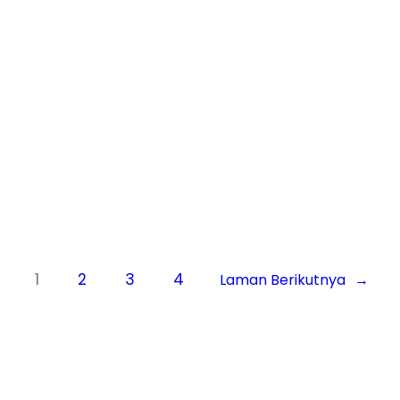
Mobil, Karawang Barat, Pembasmi
Rayap Pada Kayu Jakarta Barat,
Pengusir Tikus Yang Paling Ampuh
Karawang Barat, Jasa…
Know More
1
2
3
4
Laman Berikutnya
→