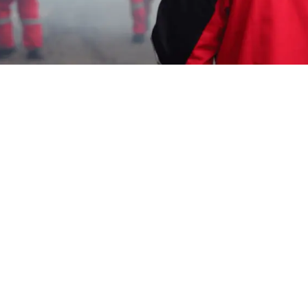
Garda Pest Tasik
harga jasa fogging mobil
Murah Cirebon
HP: 08194221221 Perlu “harga jasa fogging
mobil Murah Cirebon” Segera Hubungi Team
Marketing Kami, Kami adalah Perusahaan
Pembasmi Hama
melayani berbagai
macam layanan seperti : Pembasmi Tawon