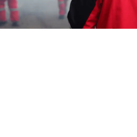
Garda Pest Tasik
fogging nyamuk murah
Murah Jatibarang
HP: 08194221221 Perlu “fogging nyamuk
murah Murah Jatibarang” Segera Hubungi
Team Marketing Kami, Kami adalah
Perusahaan
Pengendalian Hama
melayani
berbagai macam layanan seperti :