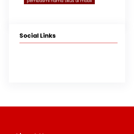
pembasmi hama tikus di mobil
Social Links
Facebook
Twitter
Instagram
TikTok
YouTube