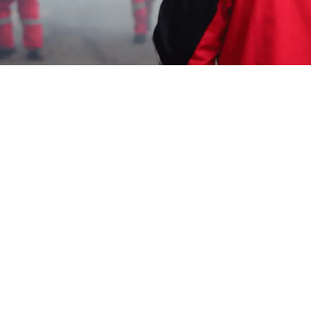
Garda Pest Tasik
fogging nyamuk demam
berdarah Murah Cirebon
HP: 08194221221 Perlu “fogging nyamuk
demam berdarah Murah Cirebon” Segera
Hubungi Team Marketing Kami, Kami adalah
Perusahaan
Pengendalian Hama
melayani
berbagai macam layanan seperti :