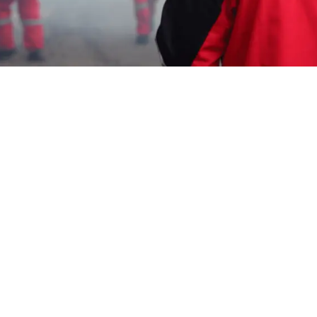
Garda Pest Tasik
fogging nyamuk alami
Murah Jatibarang
HP: 08194221221 Perlu “fogging nyamuk alami
Murah Jatibarang” Segera Hubungi Team
Marketing Kami, Kami adalah Perusahaan
Pengendali Hama
melayani berbagai
macam layanan seperti : Pembasmi Tawon