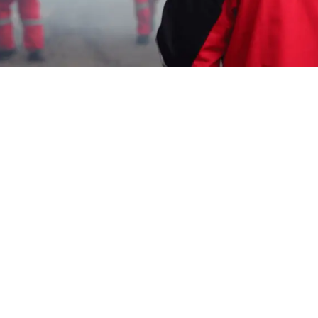
Garda Pest Tasik
campuran fogging
nyamuk Murah Jakarta
Pusat
HP: 08194221221 Perlu “campuran fogging
nyamuk Murah Jakarta Pusat” Segera
Hubungi Team Marketing Kami, Kami adalah