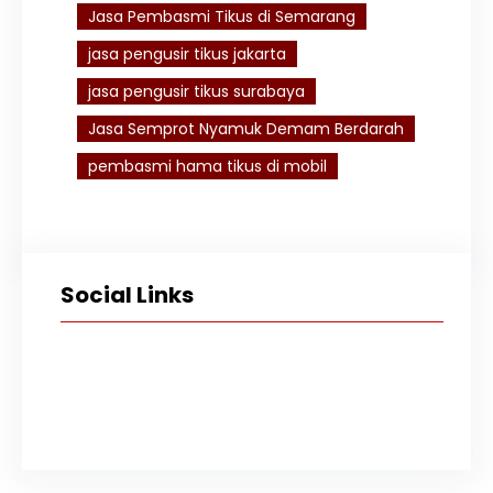
Jasa Pembasmi Tikus di Semarang
jasa pengusir tikus jakarta
jasa pengusir tikus surabaya
Jasa Semprot Nyamuk Demam Berdarah
pembasmi hama tikus di mobil
Social Links
Facebook
Twitter
Instagram
TikTok
YouTube