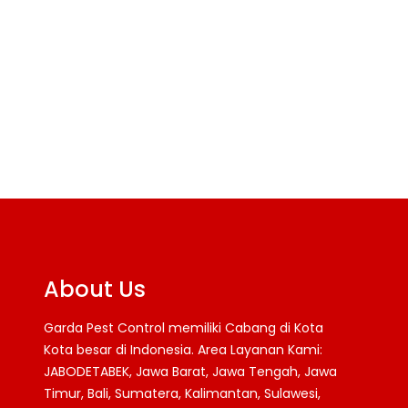
ada kekurangan bahan makanan,
mereka mungkin…
Know More
About Us
Garda Pest Control memiliki Cabang di Kota
Kota besar di Indonesia. Area Layanan Kami:
JABODETABEK, Jawa Barat, Jawa Tengah, Jawa
Timur, Bali, Sumatera, Kalimantan, Sulawesi,