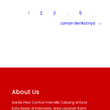
1
2
3
…
5
Laman Berikutnya
→
About Us
Garda Pest Control memiliki Cabang di Kota
Kota besar di Indonesia. Area Layanan Kami: