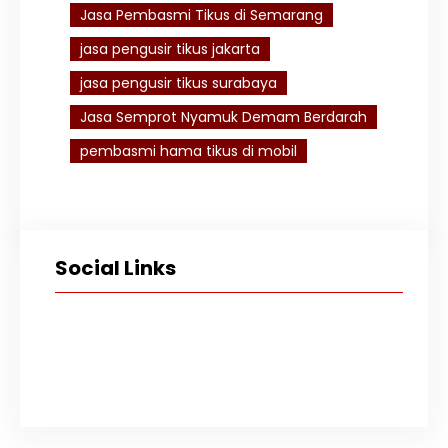
Jasa Pembasmi Tikus di Semarang
jasa pengusir tikus jakarta
jasa pengusir tikus surabaya
Jasa Semprot Nyamuk Demam Berdarah
pembasmi hama tikus di mobil
Social Links
Facebook
Twitter
Instagram
TikTok
YouTube