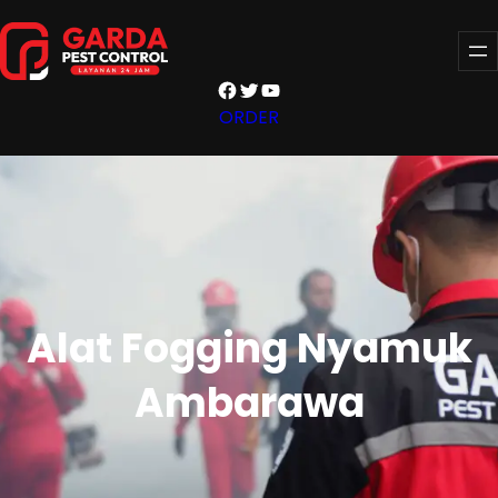
Lewati
ke
konten
Facebook
Twitter
YouTube
ORDER
Alat Fogging Nyamuk
Ambarawa