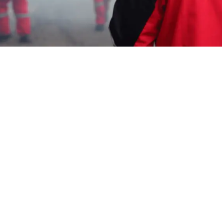
Garda Pest Tasik
Jasa Penyemprotan
Disinfektan di Kota
Semarang
HP: 08194221221
Garda Pest Tasik
Menyediakan:
Jasa Penyemprotan
Disinfektan di Kota Semarang
, Jasa