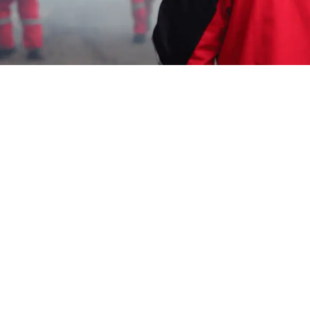
Garda Pest Tasik
jasa pembasmi nyamuk
Murah Cikampek
HP: 08194221221 Perlu “jasa pembasmi
nyamuk Murah Cikampek” Segera Hubungi
Team Marketing Kami, Kami adalah
Perusahaan
Pembasmi Hama
melayani
berbagai macam layanan seperti :