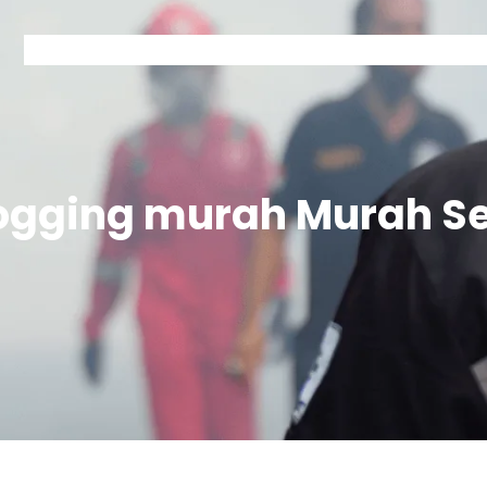
Home
Kontak Garda
Layanan Garda
Tentang Garda
fogging murah Murah S