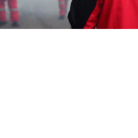
Garda Pest Tasik
jasa fogging mobil
terdekat Murah Puncak
Bogor
HP: 08194221221 Perlu “jasa fogging mobil
terdekat Murah Puncak Bogor” Segera
Hubungi Team Marketing Kami, Kami adalah