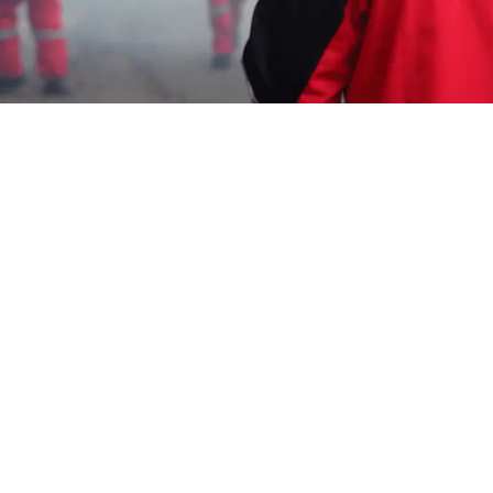
Garda Pest Tasik
jasa fogging dbd Murah
Karawang Barat
HP: 08194221221 Perlu “jasa fogging dbd
Murah Karawang Barat” Segera Hubungi
Team Marketing Kami, Kami adalah
Perusahaan
Pest Control
melayani berbagai
macam layanan seperti : Jasa Pembasmi