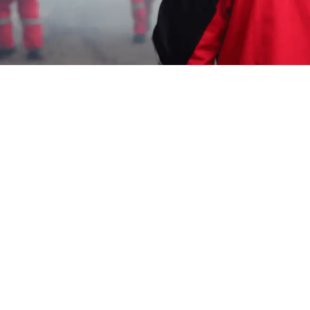
Garda Pest Tasik
Jasa Disinfektan Virus di
Merauke
HP: 08194221221
Garda Pest Tasik
Menyediakan:
Jasa Disinfektan Virus di
Merauke
, Jasa Disinfektan, Jasa Anti Rayap,
Jasa Pembasmi Tikus, Jasa Pembasmi
Kecoa, Jasa Pembasmi Kutu Kasur, Jasa