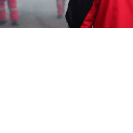
Garda Pest Tasik
Jasa Disinfektan
Apartemen di Kota Jogja
HP: 08194221221
Garda Pest Tasik
Melayani:
Jasa Disinfektan Apartemen di Kota Jogja
,
Jasa Disinfektan, Jasa Anti Rayap, Jasa
Pengusir Tikus, Jasa Pembasmi Kecoa, Jasa
Pembasmi Kutu Kasur, Jasa Pembasmi