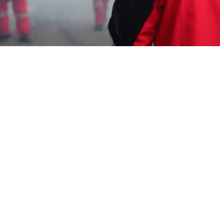
Iam
4 Juli 2026
Jasa Anti Rayap di
Cihideung Tasikmalaya
Berkualitas
Pernahkah Anda membayangkan rumah
impian yang dibangun dengan susah
payah tiba-tiba rusak karena serangan