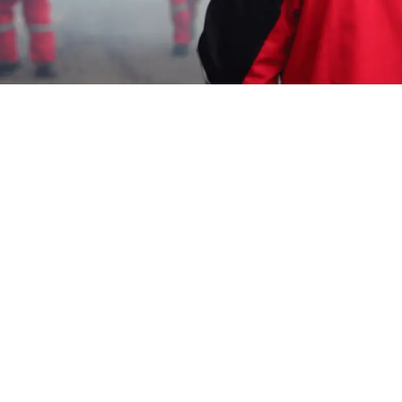
Garda Pest Tasik
harga jasa fogging
nyamuk Murah
Cikampek
HP: 08194221221 Perlu “harga jasa fogging
nyamuk Murah Cikampek” Segera Hubungi
Team Marketing Kami, Kami adalah