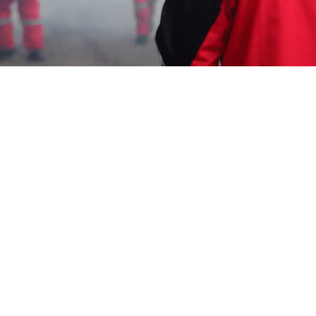
Garda Pest Tasik
22 September 2023
Harga Jasa Fogging
Nyamuk Bali
Garda Pest Control menghadirkan Harga
Jasa Fogging Nyamuk Bali dengan
profesionalisme. Layanan
Garda Pest