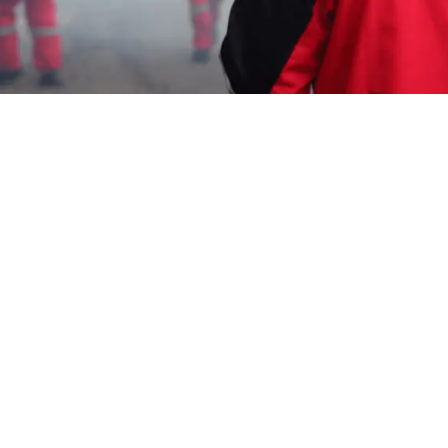
Garda Pest Tasik
harga jasa fogging mobil
Murah Jakarta Pusat
HP: 08194221221 Perlu “harga jasa fogging
mobil Murah Jakarta Pusat” Segera Hubungi
Team Marketing Kami, Kami adalah
Perusahaan
Pest Control
melayani berbagai
macam layanan seperti : Jasa Pembasmi