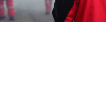
Garda Pest Tasik
fogging nyamuk demam
berdarah Murah
Indramayu
HP: 08194221221 Perlu “fogging nyamuk
demam berdarah Murah Indramayu”
Segera Hubungi Team Marketing Kami, Kami