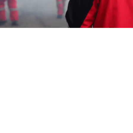
Garda Pest Tasik
fogging nyamuk dbd
Murah Jakarta Utara
HP: 08194221221 Perlu “fogging nyamuk dbd
Murah Jakarta Utara” Segera Hubungi Team
Marketing Kami, Kami adalah Perusahaan
Pengendali Hama
melayani berbagai
macam layanan seperti : Pembasmi Tawon