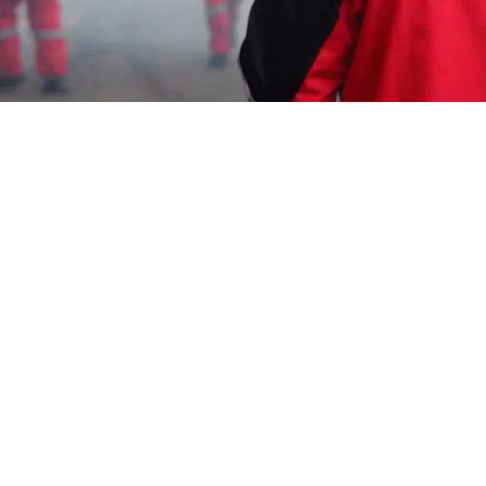
Garda Pest Tasik
campuran fogging
nyamuk Murah
Karawang Barat
HP: 08194221221 Perlu “campuran fogging
nyamuk Murah Karawang Barat” Segera
Hubungi Team Marketing Kami, Kami adalah